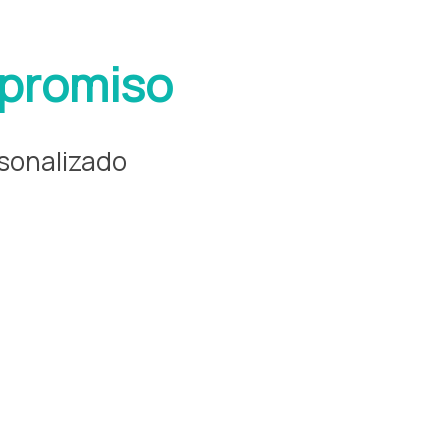
mpromiso
rsonalizado