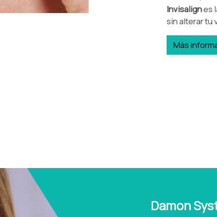
Invisalign
es 
sin alterar tu
Más inform
Damon Sys