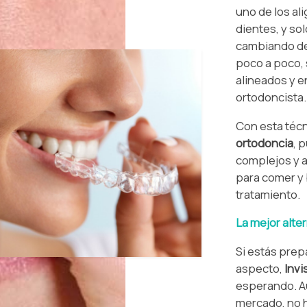
uno de los al
dientes, y so
cambiando de 
poco a poco,
alineados y en
ortodoncista.
Con esta técn
ortodoncia
, 
complejos y a
para comer y 
tratamiento.
La mejor alte
Si estás prep
aspecto,
Invi
esperando. A
mercado, no 