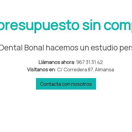
 presupuesto sin co
 Dental Bonal hacemos un estudio pe
Llámanos ahora
: 967 31 31 42
Visítanos en
: C/ Corredera 87. Almansa
Contacta con nosotros