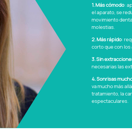
1. Más cómodo
: a
el aparato, se red
movimiento denta
molestias.
2. Más rápido
: re
corto que con los 
3. Sin extraccione
necesarias las ex
4. Sonrisas much
va mucho más allá
tratamiento, la c
espectaculares.