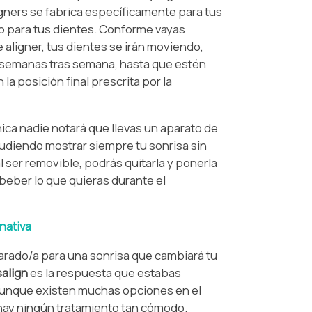
igners se fabrica específicamente para tus
lo para tus dientes. Conforme vayas
aligner, tus dientes se irán moviendo,
 semanas tras semana, hasta que estén
 la posición final prescrita por la
ica nadie notará que llevas un aparato de
pudiendo mostrar siempre tu sonrisa sin
l ser removible, podrás quitarla y ponerla
beber lo que quieras durante el
rnativa
arado/a para una sonrisa que cambiará tu
salign
es la respuesta que estabas
unque existen muchas opciones en el
hay ningún tratamiento tan cómodo.