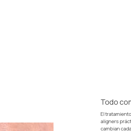
Todo com
El tratamient
aligners prác
cambian cada