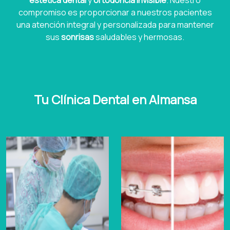
estética dental
y
ortodoncia invisible
. Nuestro
compromiso es proporcionar a nuestros pacientes
una atención integral y personalizada para mantener
sus
sonrisas
saludables y hermosas.
Tu Clínica Dental en Almansa